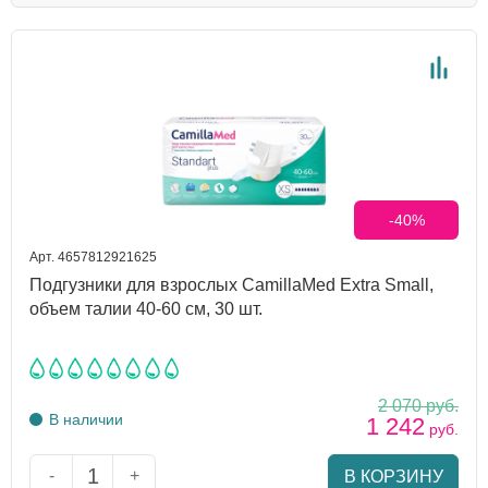
-40%
Арт. 4657812921625
Подгузники для взрослых CamillaMed Extra Small,
объем талии 40-60 см, 30 шт.
2 070
руб.
В наличии
1 242
руб.
-
+
В КОРЗИНУ