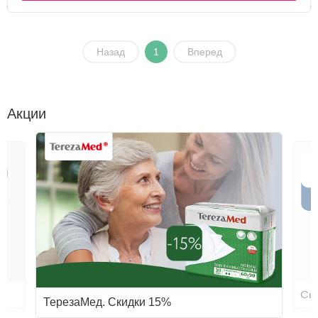
Назад
1
Вперед
Акции
Си
ТерезаМед. Скидки 15%