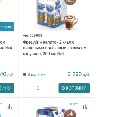
улярно
Арт. 7524601
сом
Фрезубин напиток 2 ккал с
 мл №4
пищевыми волокнами со вкусом
капучино, 200 мл №4
140
2 290
В наличии
руб.
руб.
-
+
ЗИНУ
В КОРЗИНУ