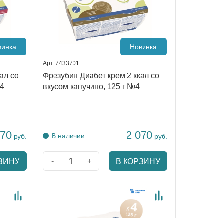
винка
Новинка
Арт. 7433701
ал со
Фрезубин Диабет крем 2 ккал со
№4
вкусом капучино, 125 г №4
070
2 070
В наличии
руб.
руб.
-
+
ЗИНУ
В КОРЗИНУ