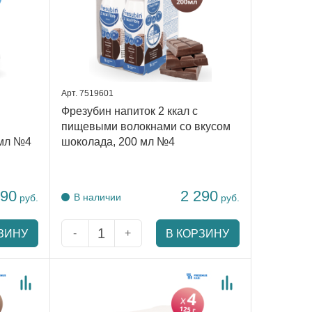
Арт. 7519601
Фрезубин напиток 2 ккал с
пищевыми волокнами со вкусом
 мл №4
шоколада, 200 мл №4
290
2 290
В наличии
руб.
руб.
-
+
ЗИНУ
В КОРЗИНУ