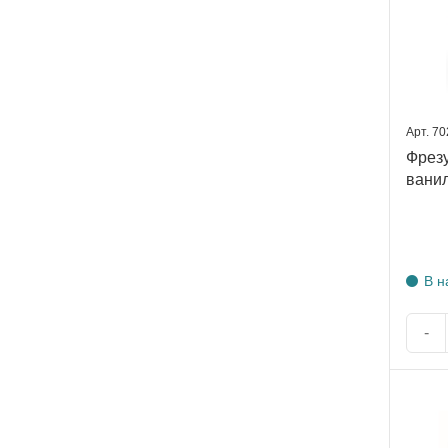
Арт. 7
Фрезу
ванил
В н
-