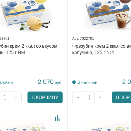
023701
Арт. 7022701
бин крем 2 ккал со вкусом
Фрезубин крем 2 ккал со в
и, 125 г №4
капучино, 125 г №4
2 070
2 
аличии
В наличии
руб.
+
-
+
В КОРЗИНУ
В КОР