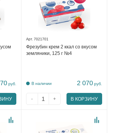
Арт. 7021701
кусом
Фрезубин крем 2 ккал со вкусом
земляники, 125 г №4
070
2 070
В наличии
руб.
руб.
-
+
ЗИНУ
В КОРЗИНУ