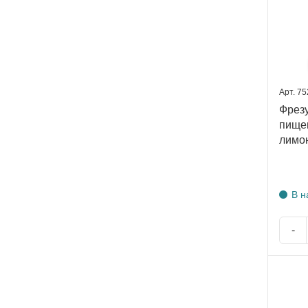
Арт. 7
Фрезу
пище
лимо
В н
-