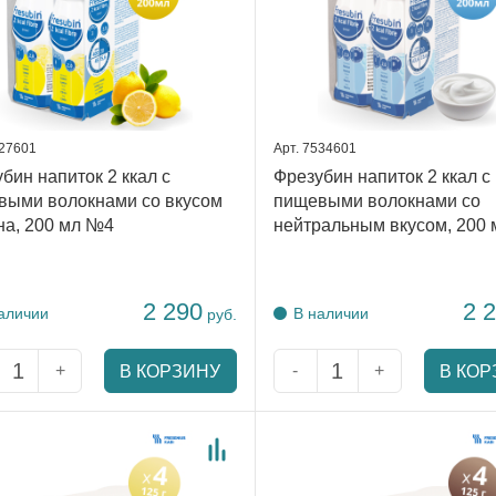
527601
Арт. 7534601
бин напиток 2 ккал с
Фрезубин напиток 2 ккал с
выми волокнами со вкусом
пищевыми волокнами со
на, 200 мл №4
нейтральным вкусом, 200
2 290
2 
аличии
В наличии
руб.
+
-
+
В КОРЗИНУ
В КОР