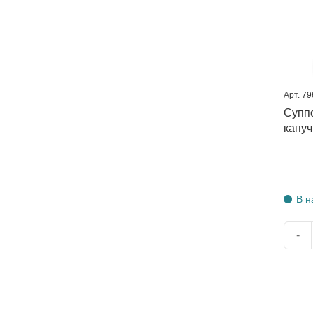
Арт. 7
Суппо
капуч
В н
-