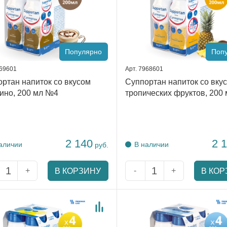
Популярно
Поп
969601
Арт. 7968601
ртан напиток со вкусом
Суппортан напиток со вку
ино, 200 мл №4
тропических фруктов, 200
2 140
2 
аличии
В наличии
руб.
+
-
+
В КОРЗИНУ
В КОР