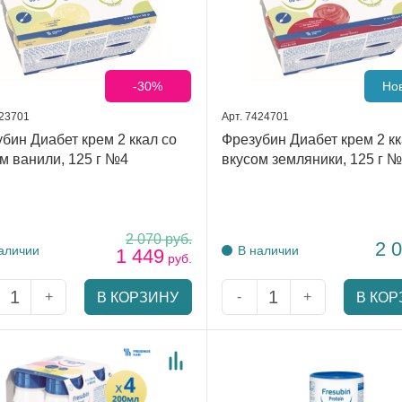
-30%
Но
423701
Арт. 7424701
бин Диабет крем 2 ккал со
Фрезубин Диабет крем 2 кк
м ванили, 125 г №4
вкусом земляники, 125 г 
2 070
руб.
2 
аличии
В наличии
1 449
руб.
+
-
+
В КОРЗИНУ
В КОР