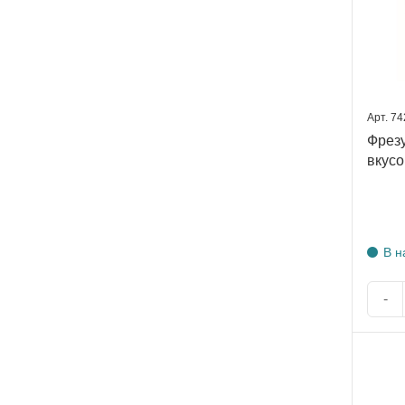
Арт. 7
Фрезу
вкусо
В н
-